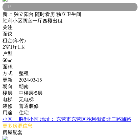
1
/
新上
独立阳台
随时看房
独立卫生间
胜利小区两室一厅四楼出租
关注
面议
租金(年付)
2室1厅1卫
户型
60㎡
面积
方式：
整租
更新：
2024-03-15
朝向：
朝南
楼层：
中楼层/5层
电梯：
无电梯
装修：
普通装修
用途：
住宅
小区：
胜利小区
地址：
东营市东营区胜利街道北二路辅路
更多房源信息
房屋配套