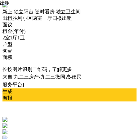
出租
新上
独立阳台
随时看房
独立卫生间
出租
胜利小区两室一厅四楼出租
面议
租金(年付)
2室1厅1卫
户型
60㎡
面积
长按图片识别二维码，了解更多
来自[九二三房产-九二三微同城-便民
服务平台]
生成
海报