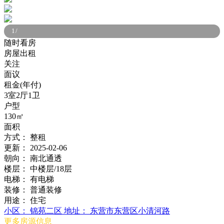
1
/
随时看房
房屋出租
关注
面议
租金(年付)
3室2厅1卫
户型
130㎡
面积
方式：
整租
更新：
2025-02-06
朝向：
南北通透
楼层：
中楼层/18层
电梯：
有电梯
装修：
普通装修
用途：
住宅
小区：
锦苑二区
地址：
东营市东营区小清河路
更多房源信息