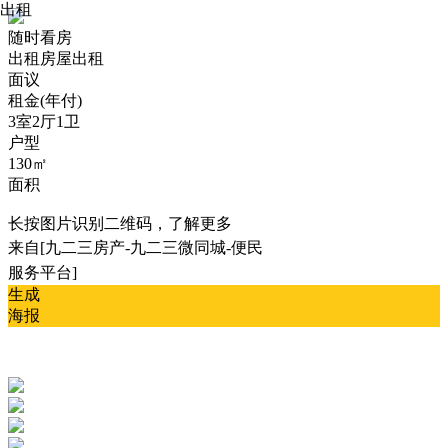
出租
随时看房
出租
房屋出租
面议
租金(年付)
3室2厅1卫
户型
130㎡
面积
长按图片识别二维码，了解更多
来自[九二三房产-九二三微同城-便民
服务平台]
生成
海报