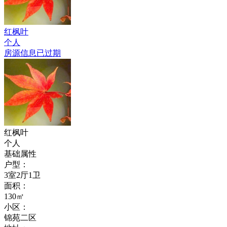
红枫叶
个人
房源信息已过期
红枫叶
个人
基础属性
户型：
3室2厅1卫
面积：
130㎡
小区：
锦苑二区