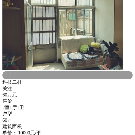
1
/
科技二村
关注
60万元
售价
2室1厅1卫
户型
60㎡
建筑面积
单价：
10000元/平