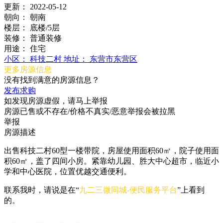
更新：
2022-05-12
朝向：
朝南
楼层：
底楼/5层
装修：
普通装修
用途：
住宅
小区：
科技二村
地址：
东营市东营区
更多房源信息
没有找到满意的房源信息？
发布求购
如发现房源虚假，请马上举报
房源已售或不存在/价格不真实/恶意举报会被拉黑
举报
房源描述
出售科技二村60型一楼带院，房屋使用面积60㎡，院子使用面
积60㎡，盖了四间小房。紧靠幼儿园、胜大中心超市，临近小
学和中心医院，位置优越交通便利。
联系我时，请说是在“
九二三微同城-便民服务平台
”上看到
的。