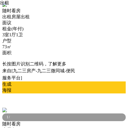
出租
随时看房
出租
房屋出租
面议
租金(年付)
3室1厅1卫
户型
73㎡
面积
长按图片识别二维码，了解更多
来自[九二三房产-九二三微同城-便民
服务平台]
生成
海报
1
/
随时看房