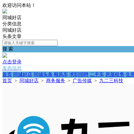
欢迎访问本站！
同城好店
分类信息
同城好店
头条文章
搜 索
点击登录
发布信息
首页
同城好店
同城头条
顺风车
求职招聘
二手车
房屋租售
生
首页
>
同城好店
>
商务服务
>
广告传媒
>
九二三科技