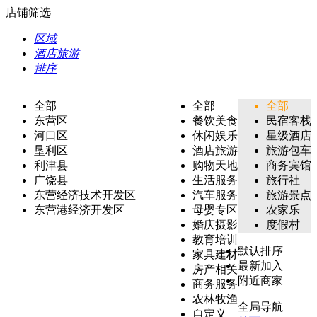
店铺筛选
区域
酒店旅游
排序
全部
全部
全部
东营区
餐饮美食
民宿客栈
河口区
休闲娱乐
星级酒店
垦利区
酒店旅游
旅游包车
利津县
购物天地
商务宾馆
广饶县
生活服务
旅行社
东营经济技术开发区
汽车服务
旅游景点
东营港经济开发区
母婴专区
农家乐
婚庆摄影
度假村
教育培训
默认排序
家具建材
最新加入
房产相关
附近商家
商务服务
农林牧渔
全局导航
自定义