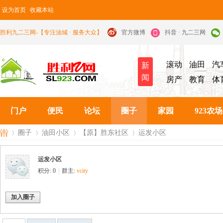
设为首页
收藏本站
胜利九二三网-【专注油城 · 服务大众】
官方微博
抖音 · 九二三网
滚动
油田
汽
新
闻
房产
教育
体
门户
便民
论坛
圈子
家园
923农场
圈子
油田小区
【原】胜东社区
运发小区
运发小区
积分: 0
|
群主:
vcity
九
›
›
›
›
加入圈子