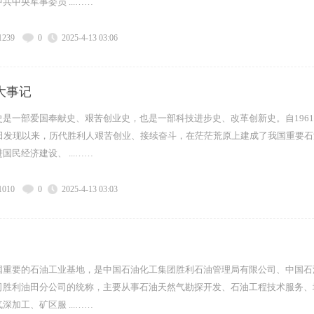
共中央军事委员 ...……
1239
0
2025-4-13 03:06
大事记
是一部爱国奉献史、艰苦创业史，也是一部科技进步史、改革创新史。自1961
油田发现以来，历代胜利人艰苦创业、接续奋斗，在茫茫荒原上建成了我国重要石
国民经济建设、 ...……
1010
0
2025-4-13 03:03
国重要的石油工业基地，是中国石油化工集团胜利石油管理局有限公司、中国石
司胜利油田分公司的统称，主要从事石油天然气勘探开发、石油工程技术服务、
深加工、矿区服 ...……