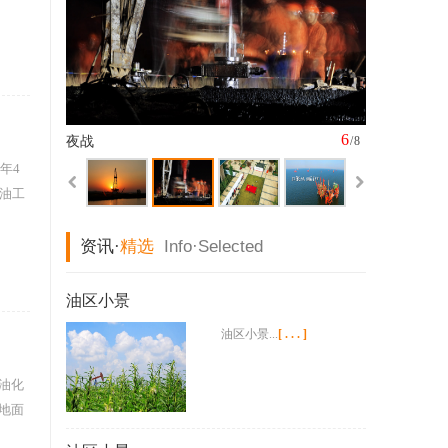
6
夜战
/8
年4
油工
资讯·
精选
Info·
Selected
油区小景
油区小景...
[...]
油化
地面