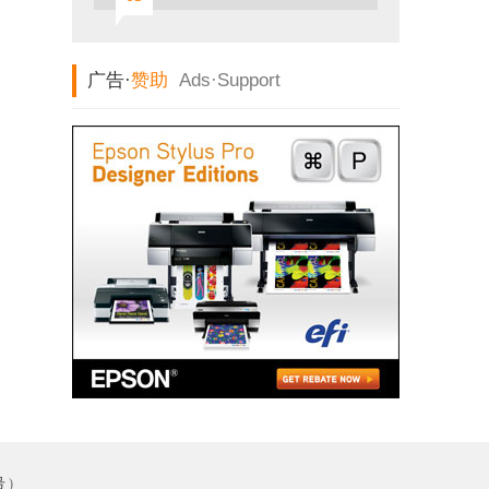
广告·
赞助
Ads·
Support
号
)