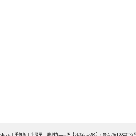
chiver
|
手机版
|
小黑屋
|
胜利九二三网【SL923.COM】
鲁ICP备16023779
(