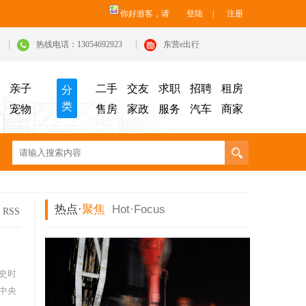
你好游客，请
登陆
|
注册
热线电话：13054692923
东营e出行
亲子
二手
交友
求职
招聘
租房
分
类
宠物
售房
家政
服务
汽车
商家
热点·
聚焦
Hot·
Focus
RSS
史时
中央