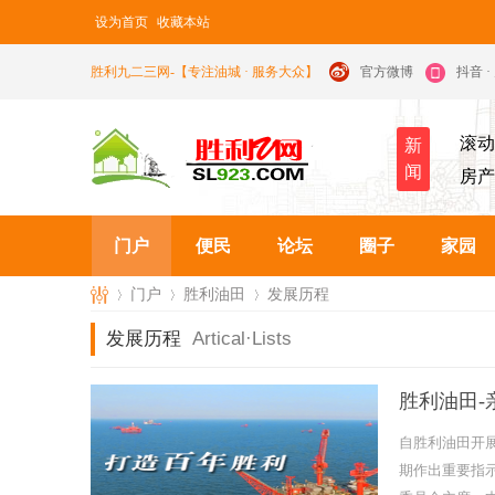
设为首页
收藏本站
胜利九二三网-【专注油城 · 服务大众】
官方微博
抖音 
滚动
新
闻
房产
门户
便民
论坛
圈子
家园
门户
胜利油田
发展历程
发展历程
Artical·
Lists
九
›
›
›
胜利油田-
自胜利油田开
期作出重要指