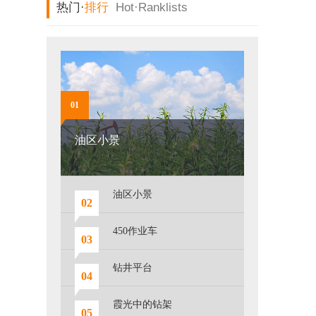
热门·
排行
Hot·
Ranklists
01
油区小景
油区小景
02
450作业车
03
钻井平台
04
霞光中的钻架
05