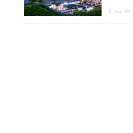
vcity
网