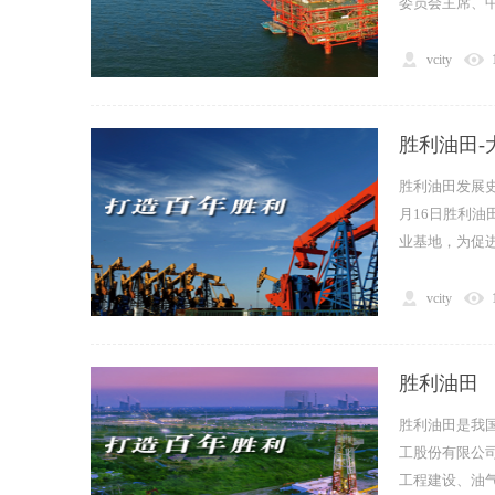
委员会主席、中
vcity
二
胜利油田-
胜利油田发展史
月16日胜利
业基地，为促进
vcity
三
胜利油田
胜利油田是我
工股份有限公
工程建设、油气