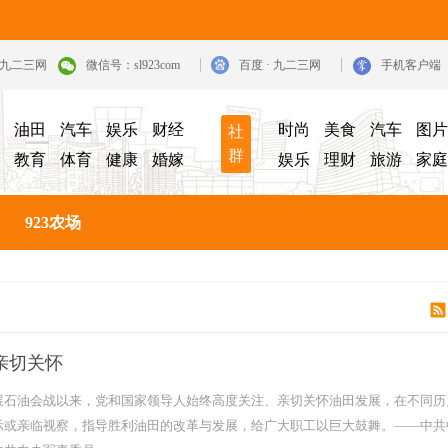
· 九二三网
微信号：sl923com
百度 · 九二三网
手机客户端
油田
汽车
娱乐
财经
时尚
美食
汽车
图片
社
群
教育
体育
健康
婚嫁
娱乐
理财
旅游
家庭
923农场
亲切关怀
展石油会战以来，党和国家领导人始终高度关注、亲切关怀油田发展，在不同历
示或亲临视察，指导胜利油田的改革与发展，给广大职工以巨大鼓舞。——中共